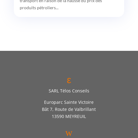
transport en raison de la hausse du prix des
produits pétroliers...
ε
SARL Télos Conseils
Europarc Sainte Victoire
Bât 7, Route de Valbrillant
13590 MEYREUIL
w