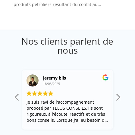
produits pétroliers résultant du conflit au...
Nos clients parlent de
nous
jeremy blis
18/03/2025
Je suis ravi de l'accompagnement
Dynam
proposé par TELOS CONSEILS, ils sont
sont p
rigoureux, à l'écoute, réactifs et de très
aidés 
bons conseils. Lorsque j'ai eu besoin de
de re
réactivité pour un projet immobilier, ils
aidé s
ont répondu présents, et aujourd'hui
toujo