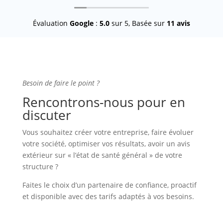
après quelques années ils prennent
téléph
toujours le soin de m'accorder un
sommes
Évaluation
Google
:
5.0
sur 5,
Basée sur
11 avis
entretien pour me présenter le bilan et
recom
faire le point. Je vous recommande
pas pr
chaleureusement ce cabinet.
compt
que v
Besoin de faire le point ?
Rencontrons-nous pour en
discuter
Vous souhaitez créer votre entreprise, faire évoluer
votre société, optimiser vos résultats, avoir un avis
extérieur sur « l’état de santé général » de votre
structure ?
Faites le choix d’un partenaire de confiance, proactif
et disponible avec des tarifs adaptés à vos besoins.