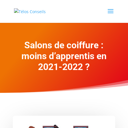
Salons de coiffure :
moins d’apprentis en
2021-2022 ?