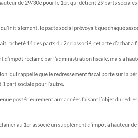
uteur de 29/30e pour le 1er, qui détient 29 parts sociales s
qu’initialement, le pacte social prévoyait que chaque associ
 ait racheté 14 des parts du 2nd associé, cet acte d’achat a 
ent d’impôt réclamé par l’administration fiscale, mais à h
ion, qui rappelle que le redressement fiscal porte sur la pé
t 1 part sociale pour l’autre.
rvenue postérieurement aux années faisant l’objet du redress
réclamer au 1er associé un supplément d’impôt à hauteur d