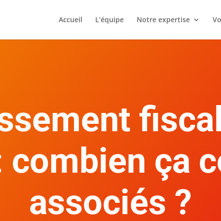
Accueil
L’équipe
Notre expertise
Vo
ssement fiscal
: combien ça 
associés ?