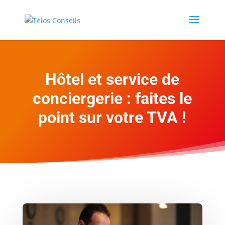
Hôtel et service de
conciergerie : faites le
point sur votre TVA !