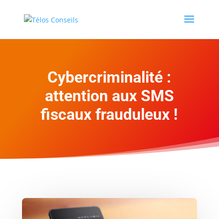
Cybercriminalité :
attention aux SMS
fiscaux frauduleux !