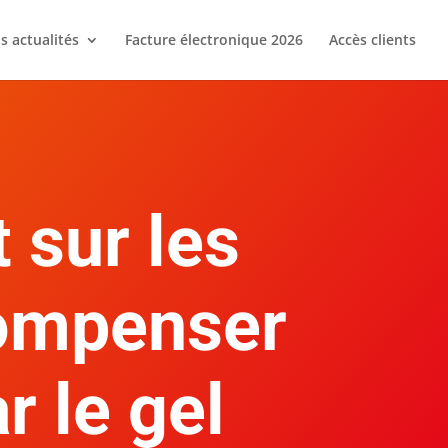
s actualités
Facture électronique 2026
Accès clients
t sur les
compenser
r le gel