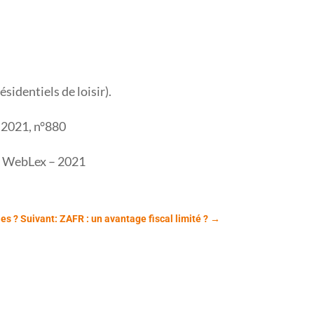
sidentiels de loisir).
l 2021, n°880
ht WebLex – 2021
les ?
Suivant: ZAFR : un avantage fiscal limité ?
→