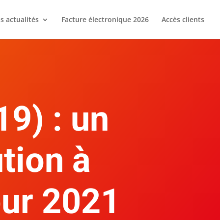
s actualités
Facture électronique 2026
Accès clients
9) : un
ution à
our 2021