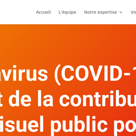
Accueil
L’équipe
Notre expertise
Vo
virus (COVID-1
 de la contrib
visuel public p