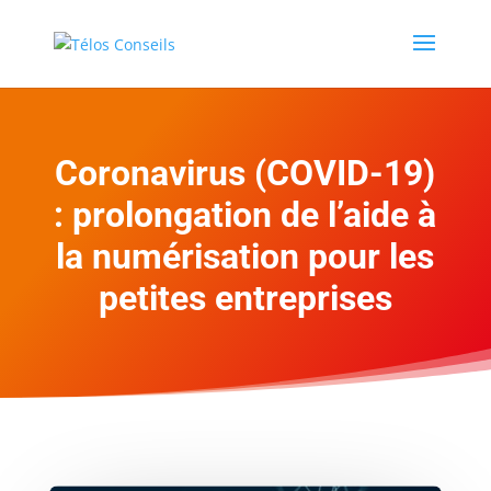
Coronavirus (COVID-19)
: prolongation de l’aide à
la numérisation pour les
petites entreprises