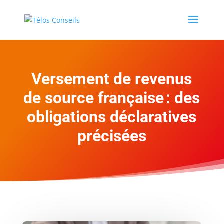
Versement de revenus
de source française : des
obligations déclaratives
précisées