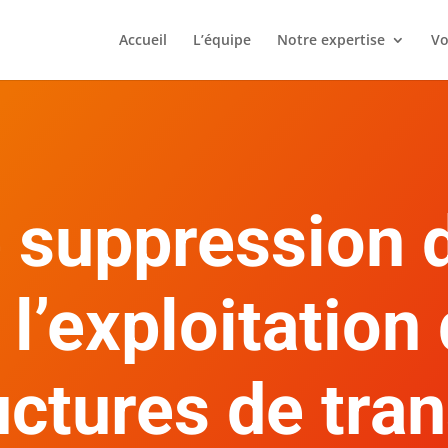
Accueil
L’équipe
Notre expertise
Vo
 suppression d
 l’exploitation
uctures de tra