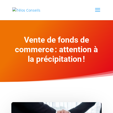
Vente de fonds de
commerce : attention à
la précipitation !