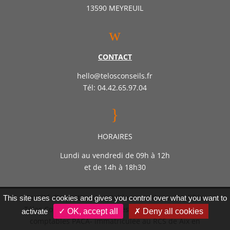
13590 MEYREUIL
w
CONTACT
hello@telosconseils.fr
Tél: 04.42.65.97.04
}
HORAIRES
Lundi au vendredi de 09h à 12h
et de 14h à 18h30
Société d’expertise comptable par actions simplifiée
This site uses cookies and gives you control over what you want to
Télos Conseil – Inscrite auprès de l’ordre des experts
activate
✓ OK, accept all
✗ Deny all cookies
comptables PACA- immatriculée au RCS de Aix en