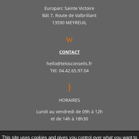
Europarc Sainte Victoire
Bât 7, Route de Valbrillant
13590 MEYREUIL
w
CONTACT
hello@telosconseils.fr
Tél: 04.42.65.97.04
}
HORAIRES
Lundi au vendredi de 09h à 12h
et de 14h à 18h30
Société d’expertise comptable par actions simplifiée
This site uses cookies and gives you control over what you want to