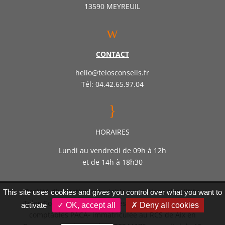
13590 MEYREUIL
w
CONTACT
hello@telosconseils.fr
Tél: 04.42.65.97.04
}
HORAIRES
Lundi au vendredi de 09h à 12h
et de 14h à 18h30
Société d’expertise comptable par actions simplifiée
This site uses cookies and gives you control over what you want to
Télos Conseil – Inscrite auprès de l’ordre des experts
activate
✓ OK, accept all
✗ Deny all cookies
comptables PACA- immatriculée au RCS de Aix en