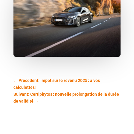
←
Précédent: Impôt sur le revenu 2025 : à vos
calculettes !
Suivant: Certiphytos : nouvelle prolongation de la durée
de validité
→