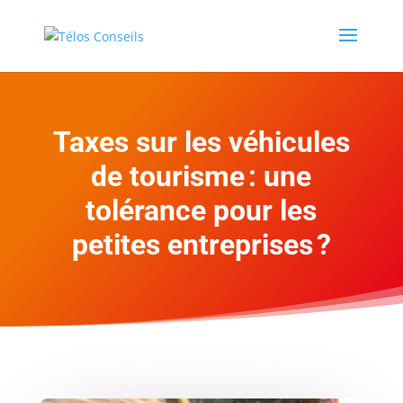
Taxes sur les véhicules
de tourisme : une
tolérance pour les
petites entreprises ?