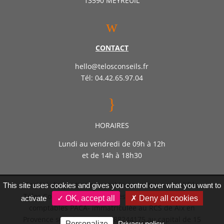
13590 MEYREUIL
w
CONTACT
hello@telosconseils.fr
Tél: 04.42.65.97.04
}
HORAIRES
Lundi au vendredi de 09h à 12h
et de 14h à 18h30
Société d’expertise comptable par actions simplifiée
This site uses cookies and gives you control over what you want to
Télos Conseil – Inscrite auprès de l’ordre des experts
activate
✓ OK, accept all
✗ Deny all cookies
comptables PACA- immatriculée au RCS de Aix en
Provence sous le numéro 888244175 au capital de 15
Personalize
Privacy policy