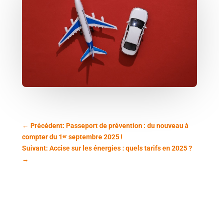
←
Précédent: Passeport de prévention : du nouveau à
compter du 1ᵉʳ septembre 2025 !
Suivant: Accise sur les énergies : quels tarifs en 2025 ?
→