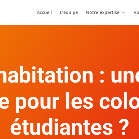
Accueil
L’équipe
Notre expertise
Vo
habitation : u
e pour les col
étudiantes ?