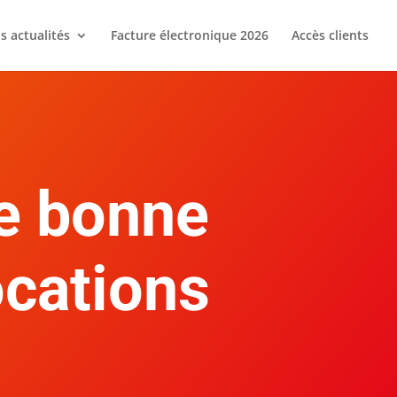
s actualités
Facture électronique 2026
Accès clients
ne bonne
ocations