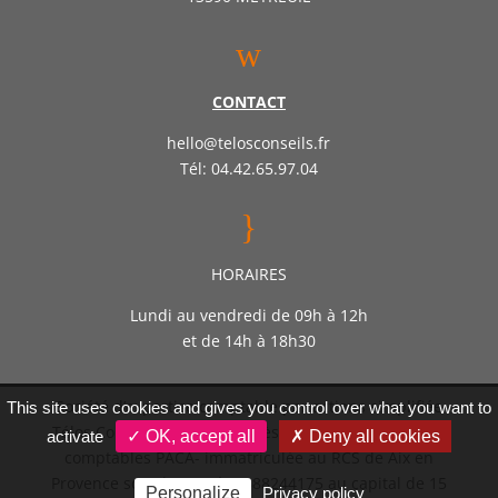
w
CONTACT
hello@telosconseils.fr
Tél: 04.42.65.97.04
}
HORAIRES
Lundi au vendredi de 09h à 12h
et de 14h à 18h30
Société d’expertise comptable par actions simplifiée
This site uses cookies and gives you control over what you want to
Télos Conseil – Inscrite auprès de l’ordre des experts
activate
✓ OK, accept all
✗ Deny all cookies
comptables PACA- immatriculée au RCS de Aix en
Provence sous le numéro 888244175 au capital de 15
Personalize
Privacy policy