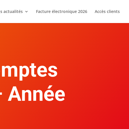
s actualités
Facture électronique 2026
Accès clients
comptes
– Année