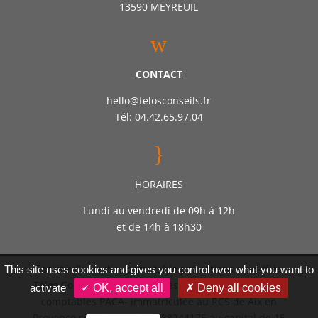
13590 MEYREUIL
w
CONTACT
hello@telosconseils.fr
Tél: 04.42.65.97.04
}
HORAIRES
Lundi au vendredi de 09h à 12h
et de 14h à 18h30
Société d’expertise comptable par actions simplifiée
This site uses cookies and gives you control over what you want to
Télos Conseil – Inscrite auprès de l’ordre des experts
activate
✓ OK, accept all
✗ Deny all cookies
comptables PACA- immatriculée au RCS de Aix en
Provence sous le numéro 888244175 au capital de 15