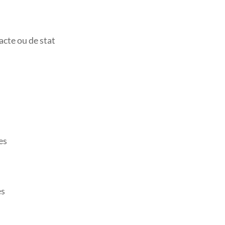
acte ou de stat
es
es