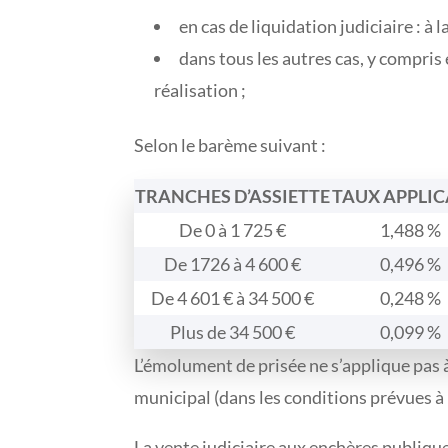
en cas de liquidation judiciaire : à 
dans tous les autres cas, y compris 
réalisation ;
Selon le barème suivant :
TRANCHES D’ASSIETTE
TAUX APPLIC
De 0 à 1 725 €
1,488 %
De 1726 à 4 600 €
0,496 %
De 4 601 € à 34 500 €
0,248 %
Plus de 34 500 €
0,099 %
L’émolument de prisée ne s’applique pas à
municipal (dans les conditions prévues à l
La vente judiciaire aux enchères publiqu