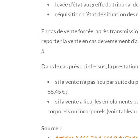
levée d’état au greffe du tribunal 
réquisition d’état de situation des
En cas de vente forcée, après transmissio
reporter la vente en cas de versement d’
5.
Dans le cas prévu ci-dessus, la prestatio
si la vente n’a pas lieu par suite d
68,45 € ;
si la vente a lieu, les émoluments 
corporels ou incorporels (voir tableau 
Source :
Articles A 444-2 à A 444-8 du Co