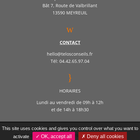
Bât 7, Route de Valbrillant
13590 MEYREUIL
w
CONTACT
hello@telosconseils.fr
Tél: 04.42.65.97.04
}
HORAIRES
Lundi au vendredi de 09h à 12h
et de 14h à 18h30
Société d’expertise comptable par actions simplifiée
This site uses cookies and gives you control over what you want to
Télos Conseil – Inscrite auprès de l’ordre des experts
activate
✓ OK, accept all
✗ Deny all cookies