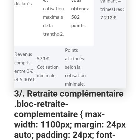
validant 4
déclarés
cotisation
obtenez
trimestres :
maximale
582
7 212 €
.
de la
points.
tranche 2.
Points
Revenus
573 €
attribués
compris
Cotisation
selon la
entre 0 €
minimale.
cotisation
et 5 409 €
minimale.
3/. Retraite complémentaire
.bloc-retraite-
complementaire { max-
width: 1100px; margin: 24px
auto; padding: 24px; font-