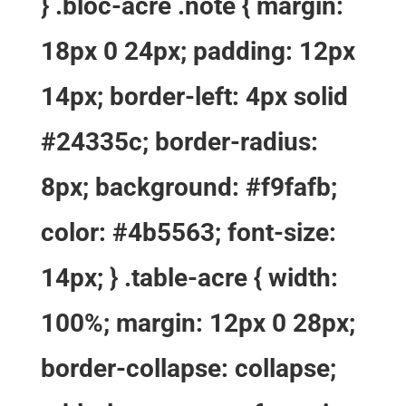
} .bloc-acre .note { margin:
18px 0 24px; padding: 12px
14px; border-left: 4px solid
#24335c; border-radius:
8px; background: #f9fafb;
color: #4b5563; font-size:
14px; } .table-acre { width:
100%; margin: 12px 0 28px;
border-collapse: collapse;