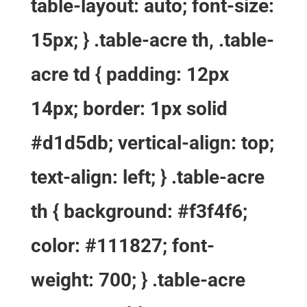
table-layout: auto; font-size:
15px; } .table-acre th, .table-
acre td { padding: 12px
14px; border: 1px solid
#d1d5db; vertical-align: top;
text-align: left; } .table-acre
th { background: #f3f4f6;
color: #111827; font-
weight: 700; } .table-acre