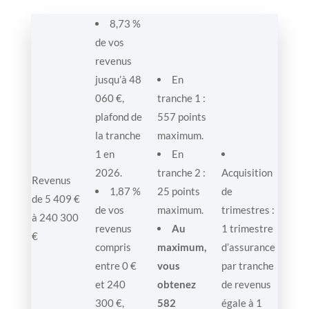
8,73 %
de vos
revenus
jusqu’à 48
En
060 €,
tranche 1 :
plafond de
557 points
la tranche
maximum.
1 en
En
2026.
tranche 2 :
Acquisition
Revenus
1,87 %
25 points
de
de 5 409 €
de vos
maximum.
trimestres :
à 240 300
revenus
Au
1 trimestre
€
compris
maximum,
d’assurance
entre 0 €
vous
par tranche
et 240
obtenez
de revenus
300 €,
582
égale à 1