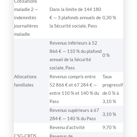
Cotisations
maladie 2 —
Dans la limite de 144 180
indemnités
€ — 3 plafonds annuels de
0,30 %
journalières
la Sécurité sociale, Pass
maladie
Revenus inférieurs à 52
866 € — 110 % du plafond
0 %
annuel de la Sécurité
sociale, Pass
Allocations
Revenus compris entre
Taux
familiales
52 866 € et 67 284 € —
progressif
entre 110 % et 140 % du
de 0 % à
Pass
3,10 %
Revenus supérieurs à 67
3,10 %
284 € — 140 % du Pass
Revenu d’activité
9,70 %
CSG-CRDS
Revenus de