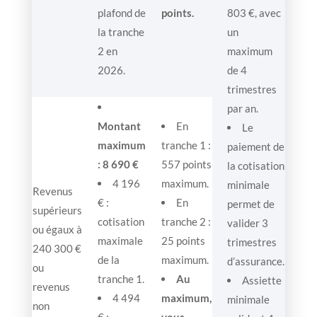
plafond de
points.
803 €, avec
la tranche
un
2 en
maximum
2026.
de 4
trimestres
par an.
Montant
En
Le
maximum
tranche 1 :
paiement de
: 8 690 €
557 points
la cotisation
4 196
maximum.
minimale
Revenus
€ :
En
permet de
supérieurs
cotisation
tranche 2 :
valider 3
ou égaux à
maximale
25 points
trimestres
240 300 €
de la
maximum.
d’assurance.
ou
tranche 1.
Au
Assiette
revenus
4 494
maximum,
minimale
non
€ :
vous