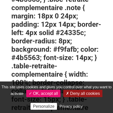
complementaire .note {
margin: 18px 0 24px;
padding: 12px 14px; border-
left: 4px solid #24335c;
border-radius: 8px;
background: #f9fafb; color:
#4b5563; font-size: 14px; }
.table-retraite-
complementaire { width:
100%; border-collapse:
This site uses cookies and gives you control over what you want to
collapse; table-layout: auto;
activate
✓ OK, accept all
✗ Deny all cookies
font-size: 15px; } .table-
retraite-complementaire
Personalize
Privacy policy