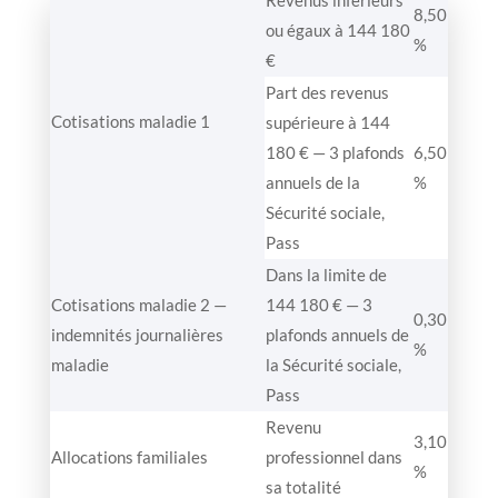
8,50
ou égaux à 144 180
%
€
Part des revenus
Cotisations maladie 1
supérieure à 144
180 € — 3 plafonds
6,50
annuels de la
%
Sécurité sociale,
Pass
Dans la limite de
Cotisations maladie 2 —
144 180 € — 3
0,30
indemnités journalières
plafonds annuels de
%
maladie
la Sécurité sociale,
Pass
Revenu
3,10
Allocations familiales
professionnel dans
%
sa totalité