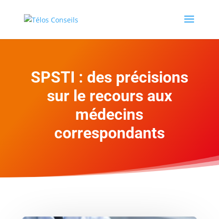
SPSTI : des précisions
sur le recours aux
médecins
correspondants