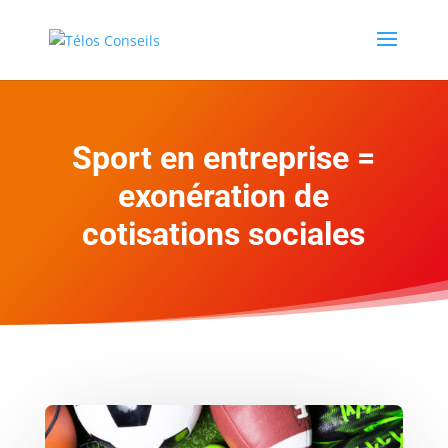
Sport en entreprise =
exonération de
cotisations sociales