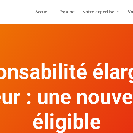
Accueil
L’équipe
Notre expertise
Vo
nsabilité élar
r : une nouvel
éligible