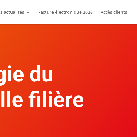
s actualités
Facture électronique 2026
Accès clients
gie du
le filière