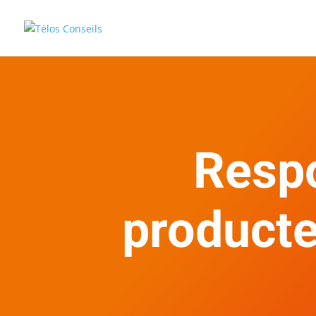
Respo
producteu