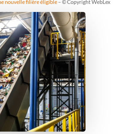
 nouvelle filière éligible
– © Copyright WebLex