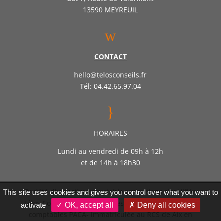
13590 MEYREUIL
w
CONTACT
hello@telosconseils.fr
Tél: 04.42.65.97.04
}
HORAIRES
Lundi au vendredi de 09h à 12h
et de 14h à 18h30
Société d’expertise comptable par actions simplifiée
This site uses cookies and gives you control over what you want to
Télos Conseil – Inscrite auprès de l’ordre des experts
activate
✓ OK, accept all
✗ Deny all cookies
comptables PACA- immatriculée au RCS de Aix en