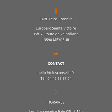
ε
SARL Télos Conseils
Europarc Sainte Victoire
Bât 7, Route de Valbrillant
13590 MEYREUIL
w
CONTACT
hello@telosconseils.fr
Tél: 04.42.65.97.04
}
HORAIRES
Lundi au vendredi de 09h à 12h