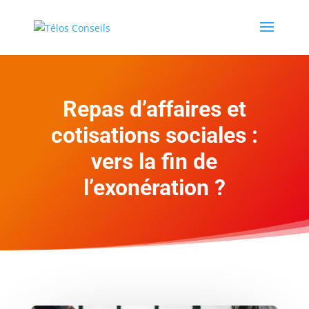
Repas d’affaires et
cotisations sociales :
vers la fin de
l’exonération ?