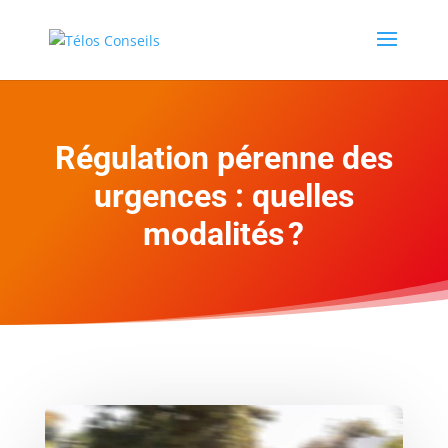
Régulation pérenne des
urgences : quelles
modalités ?