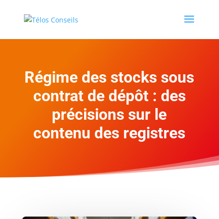
Régime des stocks sous
contrat de dépôt : des
précisions sur le
contenu des registres