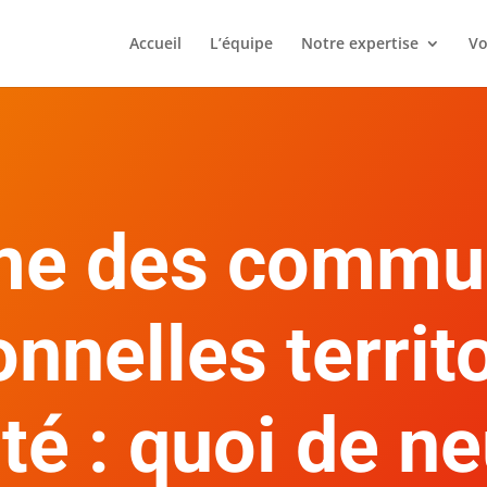
Accueil
L’équipe
Notre expertise
Vo
me des commu
nnelles territ
té : quoi de ne