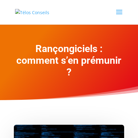
Rançongiciels :
comment s’en prémunir
?