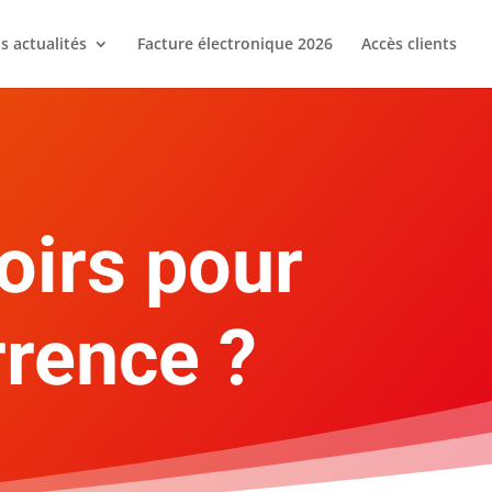
s actualités
Facture électronique 2026
Accès clients
oirs pour
rrence ?