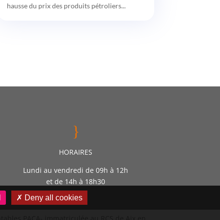
hausse du prix des produits pétroliers...
}
HORAIRES
Lundi au vendredi de 09h à 12h
et de 14h à 18h30
l
✗ Deny all cookies
mptables PACA- immatriculée au RCS de Aix en