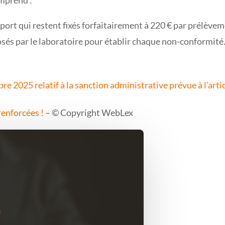
sport qui restent fixés forfaitairement à 220 € par prélèvem
xposés par le laboratoire pour établir chaque non-conformité
 2025 relatif à la sanction administrative prévue à l’arti
renforcées !
– © Copyright WebLex