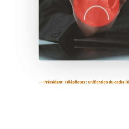
←
Précédent: Télépilotes : unification du cadre l