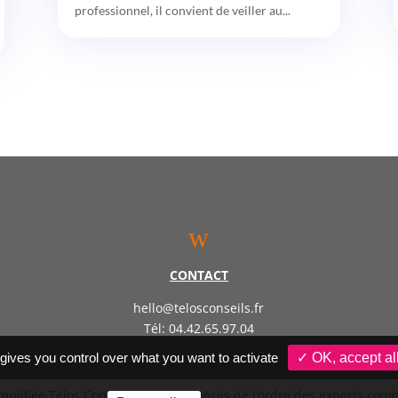
professionnel, il convient de veiller au...
w
CONTACT
hello@telosconseils.fr
Tél: 04.42.65.97.04
 gives you control over what you want to activate
✓ OK, accept al
implifiée Télos Conseil – Inscrite auprès de l’ordre des experts co