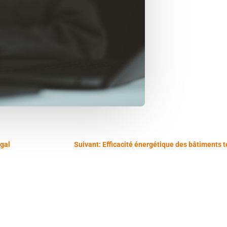
égal
Suivant: Efficacité énergétique des bâtiments te