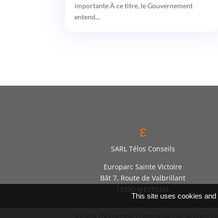
importante À ce titre, le Gouvernement
entend...
ε
SARL Télos Conseils
Europarc Sainte Victoire
Bât 7, Route de Valbrillant
13590 MEYREUIL
This site uses cookies and
Société d’expertise comptable par actions s