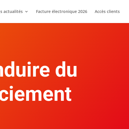
s actualités
Facture électronique 2026
Accès clients
nduire du
enciement