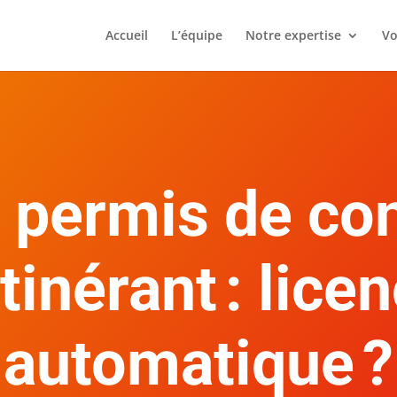
Accueil
L’équipe
Notre expertise
Vo
 permis de co
itinérant : lic
automatique ?