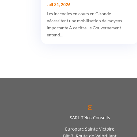
Juil 31, 2026
Les incendies en cours en Gironde
nécessitent une mobilisation de moyens
importante À ce titre, le Gouvernement
entend...
ε
SARL Télos Conseils
Europarc Sainte Victoire
Bât 7, Route de Valbrillant