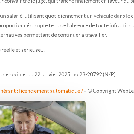
 convaincre le juge, qui tranche finalement en faveur du sa
un salarié, utilisant quotidiennement un véhicule dans le c
sproportionné compte tenu de l’absence de toute infraction 
lternatives permettant de continuer à travailler.
 réelle et sérieuse…
mbre sociale, du 22 janvier 2025, no 23-20792 (N/P)
tinérant : licenciement automatique ?
– © Copyright WebLe