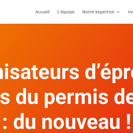
Accueil
L’équipe
Notre expertise
Vo
isateurs d’ép
s du permis d
: du nouveau !