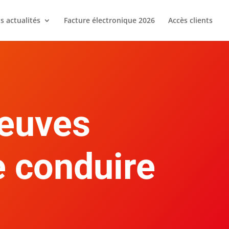
s actualités
Facture électronique 2026
Accès clients
reuves
e conduire