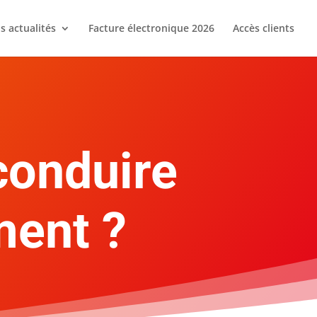
s actualités
Facture électronique 2026
Accès clients
conduire
ment ?