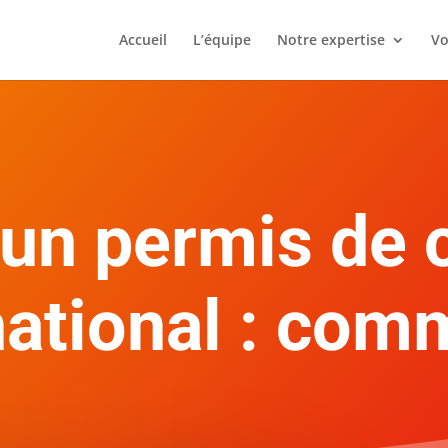
Accueil
L’équipe
Notre expertise
Vo
 un permis de 
national : com