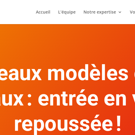
Accueil
L’équipe
Notre expertise
Vo
aux modèles 
x : entrée en
repoussée !