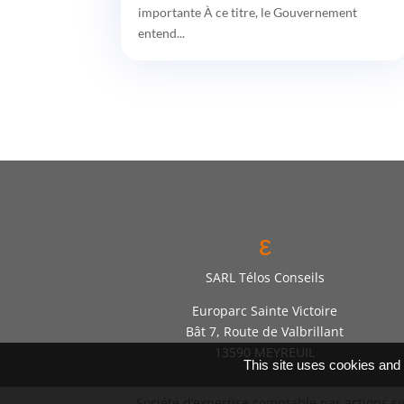
importante À ce titre, le Gouvernement
entend...
ε
SARL Télos Conseils
Europarc Sainte Victoire
Bât 7, Route de Valbrillant
13590 MEYREUIL
This site uses cookies and
Société d’expertise comptable par actions s