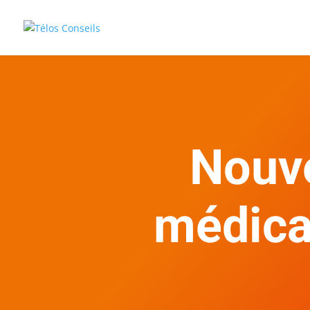
Nouve
médicau