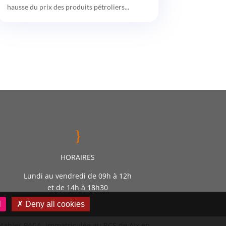
hausse du prix des produits pétroliers...
}
HORAIRES
Lundi au vendredi de 09h à 12h
et de 14h à 18h30
l
✗ Deny all cookies
mptables PACA- immatriculée au RCS de Aix en