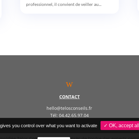
professionnel, il convient de veiller au...
w
CONTACT
hello@telosconseils.fr
Tél: 04.42.65.97.04
 gives you control over what you want to activate
✓ OK, accept al
implifiée Télos Conseil – Inscrite auprès de l’ordre des experts co