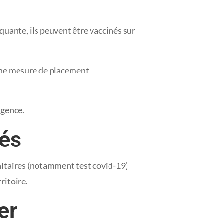
quante, ils peuvent être vaccinés sur
d’une mesure de placement
rgence.
sés
anitaires (notamment test covid-19)
ritoire.
er