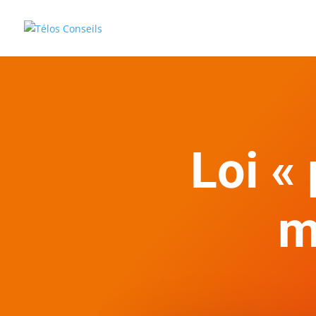
Loi « 
m