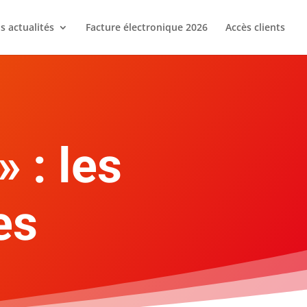
s actualités
Facture électronique 2026
Accès clients
» : les
es