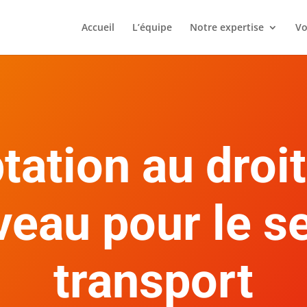
Accueil
L’équipe
Notre expertise
Vo
ptation au droi
veau pour le s
transport