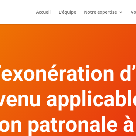
Accueil
L’équipe
Notre expertise
Vo
’exonération d
venu applicabl
on patronale à