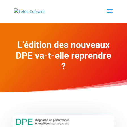
L’édition des nouveaux
DPE va-t-elle reprendre
?