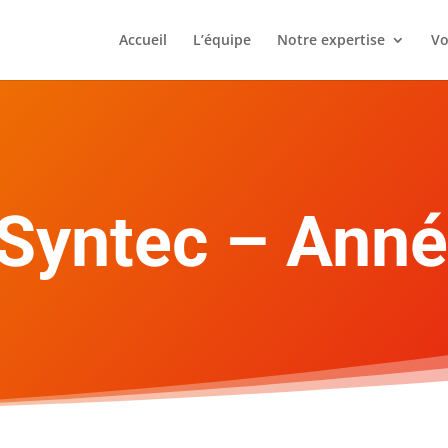
Accueil
L’équipe
Notre expertise
Vo
 Syntec – Ann