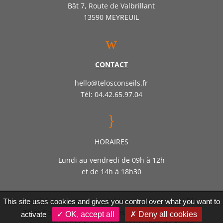
Bât 7, Route de Valbrillant
13590 MEYREUIL
w
CONTACT
hello@telosconseils.fr
Tél: 04.42.65.97.04
}
HORAIRES
Lundi au vendredi de 09h à 12h
et de 14h à 18h30
Société d’expertise comptable par actions simplifiée
This site uses cookies and gives you control over what you want to
Télos Conseil – Inscrite auprès de l’ordre des experts
activate
✓ OK, accept all
✗ Deny all cookies