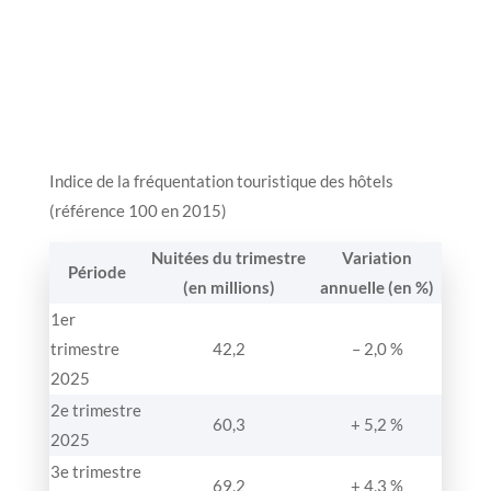
Indice de la fréquentation touristique des hôtels
(référence 100 en 2015)
Nuitées du trimestre
Variation
Période
(en millions)
annuelle (en %)
1er
trimestre
42,2
– 2,0 %
2025
2e trimestre
60,3
+ 5,2 %
2025
3e trimestre
69,2
+ 4,3 %