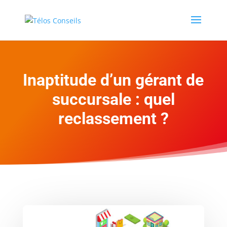
Inaptitude d’un gérant de
succursale : quel
reclassement ?