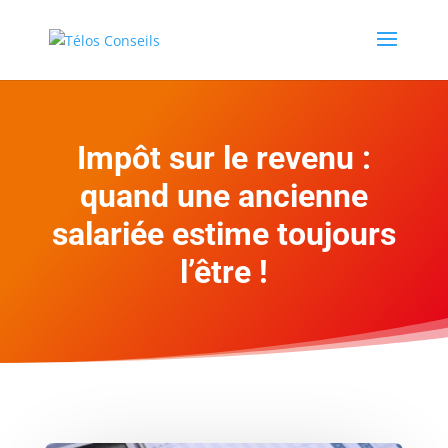
Impôt sur le revenu :
quand une ancienne
salariée estime toujours
l’être !