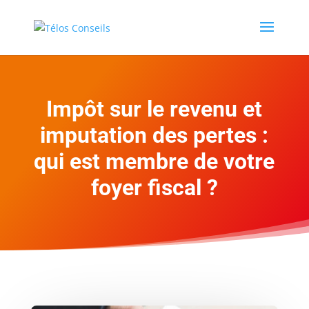
Impôt sur le revenu et
imputation des pertes :
qui est membre de votre
foyer fiscal ?