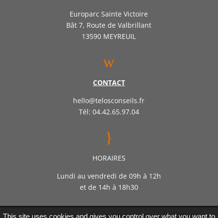
Europarc Sainte Victoire
Bât 7, Route de Valbrillant
13590 MEYREUIL
w
CONTACT
hello@telosconseils.fr
Tél: 04.42.65.97.04
}
HORAIRES
Lundi au vendredi de 09h à 12h
et de 14h à 18h30
Société d’expertise comptable par actions simplifiée
This site uses cookies and gives you control over what you want to