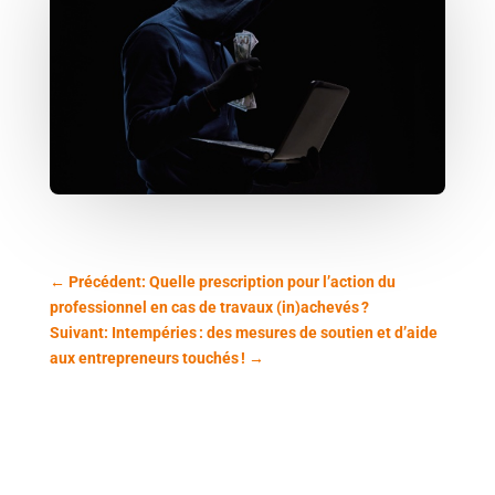
←
Précédent: Quelle prescription pour l’action du
professionnel en cas de travaux (in)achevés ?
Suivant: Intempéries : des mesures de soutien et d’aide
aux entrepreneurs touchés !
→