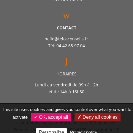
w
CONTACT
hello@telosconseils.fr
Tél: 04.42.65.97.04
}
HORAIRES
Lundi au vendredi de 09h à 12h
et de 14h à 18h30
Société d’expertise comptable par actions simplifiée
This site uses cookies and gives you control over what you want to
Télos Conseil – Inscrite auprès de l’ordre des experts
activate
✓ OK, accept all
✗ Deny all cookies
comptables PACA- immatriculée au RCS de Aix en
Provence sous le numéro 888244175 au capital de 15
Personalize
Privacy policy