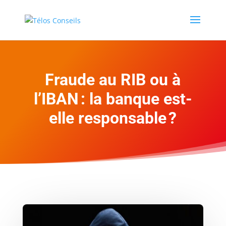
Fraude au RIB ou à
l’IBAN : la banque est-
elle responsable ?